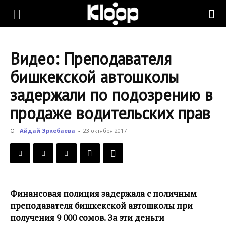
KLOOP.KG
Видео: Преподавателя
—
бишкекской автошколы
задержали по подозрению в
Новости
продаже водительских прав
От
Айдай Эркебаева
-
23 октября 2017
Кыргызстана
Финансовая полиция задержала c поличным
преподавателя бишкекской автошколы при
получения 9 000 сомов. За эти деньги