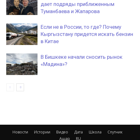
дает подряды приближенным
Туманбаева и Жапарова
Если не в России, то где? Почему
Кыргызстану придется искать бензин
в Китае
В Бишкеке начали сносить рынок
«Мадина»?
Новости
Истории
Видео
Дата
Школа
Спутник
Ашар
RU