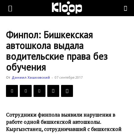
KLOOP.KG
Финпол: Бишкекская
—
автошкола выдала
водительские права без
Новости
обучения
От
Даниил Хашковский
-
07 сентября 2017
Кыргызстана
Сотрудники финпола выявили нарушения в
работе одной бишкекской автошколы.
Кыргызстанец, сотрудничавший с бишкекской