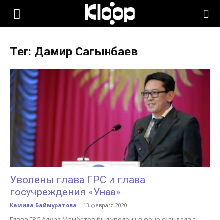
KLOOP.KG
Тег: Дамир Сагынбаев
—
Новости
Кыргызстана
Уволены глава ГРС и глава
госучреждения «Унаа»
Камила Баймуратова
-
13 февраля 2020
Глава ГРС Алмаз Мамбетов был уволен на фоне скандала с