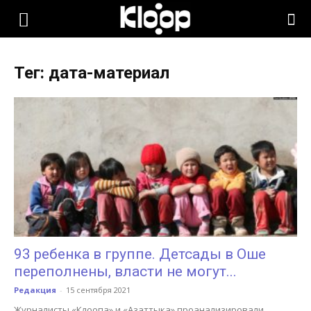
KLOOP.KG
Тег: дата-материал
—
Новости
Кыргызстана
93 ребенка в группе. Детсады в Оше
переполнены, власти не могут...
Редакция
-
15 сентября 2021
Журналисты «Клоопа» и «Азаттыка» проанализировали