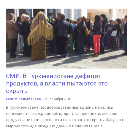
СМИ: В Туркменистане дефицит
продуктов, а власти пытаются это
скрыть
Сезим Каныбекова
-
29 декабря 2016
В Туркменистане продовольственный кризис, начались
повсеместные сокращения кадров, на прилавках исчезли
продукты питания, но власти пытаются это скрыть. Жаңылыкты
кыргыз тилинде окуңуз. По данным издания Eurasia...