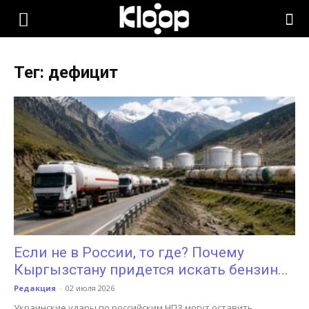
KLOOP.KG
Тег: дефицит
—
Новости
Кыргызстана
Если не в России, то где? Почему
Кыргызстану придется искать бензин...
Редакция
-
02 июля 2026
Украинские удары по российским НПЗ могут оставить