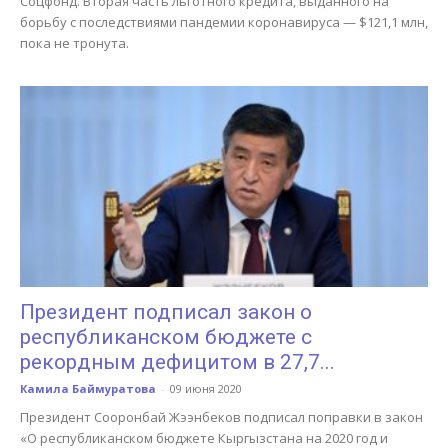
Соцфонд. Вторая часть льготного кредита, выданного на
борьбу с последствиями пандемии коронавируса — $121,1 млн,
пока не тронута.
Президент подписал закон о
республиканском бюджете с
рекордным дефицитом в 27,7...
Камила Баймуратова
-
09 июня 2020
Президент Сооронбай Жээнбеков подписал поправки в закон
«О республиканском бюджете Кыргызстана на 2020 год и