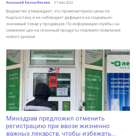
Канышай Балкыбекова
-
07 мая 2022
Ведомство утверждает, что промониторило цены по
Кыргызстану и не наблюдает дефицита на социально-
значимый товар у продавцов. По информации службы, на
снижение цен на сезонный продукты повлияло появление
нового урожая.
Минздрав предложил отменить
регистрацию при ввозе жизненно
важных лекарств, чтобы избежать...