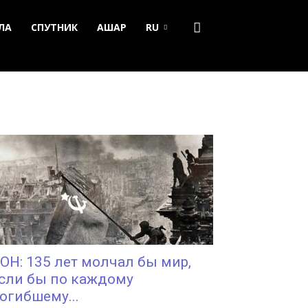
ЛА
СПУТНИК
АШАР
RU
ОН: 135 лет молчал бы мир,
сли бы по каждому
огибшему...