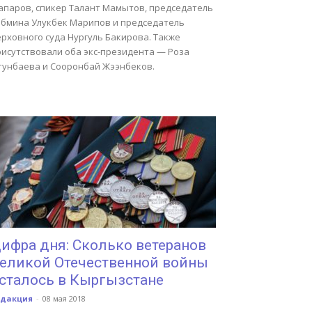
апаров, спикер Талант Мамытов, председатель
абмина Улукбек Марипов и председатель
рховного суда Нургуль Бакирова. Также
рисутствовали оба экс-президента — Роза
тунбаева и Сооронбай Жээнбеков.
ифра дня: Сколько ветеранов
еликой Отечественной войны
сталось в Кыргызстане
едакция
-
08 мая 2018