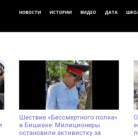
НОВОСТИ
ИСТОРИИ
ВИДЕО
ДАТА
ШКО
Шествие «Бессмертного полка»
О
и
в Бишкеке: Милиционеры
е
остановили активистку за
п