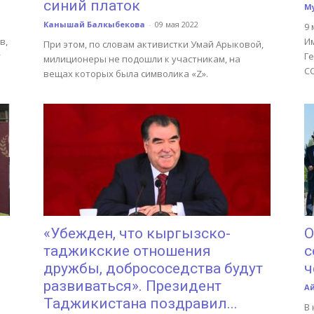
синий платок
М
Канышай Балкыбекова
-
09 мая 2022
9 
в,
Им
При этом, по словам активистки Умай Арыковой,
у
Г
милиционеры не подошли к участникам, на
С
вещах которых была символика «Z».
«Убежден, что кыргызско-
О
таджикские отношения
с
дружбы, добрососедства будут
ч
развиваться». Президент
А
Таджикистана поздравил...
В