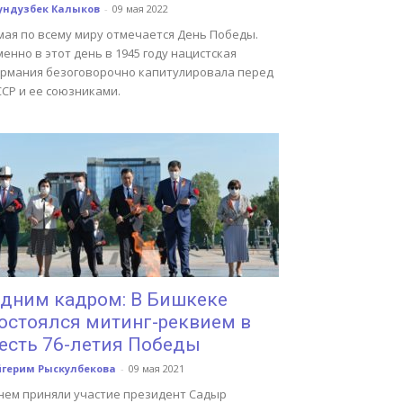
ундузбек Калыков
-
09 мая 2022
мая по всему миру отмечается День Победы.
енно в этот день в 1945 году нацистская
ермания безоговорочно капитулировала перед
ССР и ее союзниками.
дним кадром: В Бишкеке
остоялся митинг-реквием в
есть 76-летия Победы
йгерим Рыскулбекова
-
09 мая 2021
 нем приняли участие президент Садыр