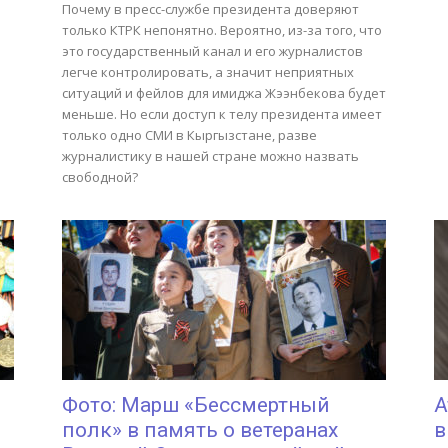
Почему в пресс-службе президента доверяют
только КТРК непонятно. Вероятно, из-за того, что
это государственный канал и его журналистов
легче контролировать, а значит неприятных
ситуаций и фейлов для имиджа Жээнбекова будет
меньше. Но если доступ к телу президента имеет
только одно СМИ в Кыргызстане, разве
журналистику в нашей стране можно назвать
свободной?
Фото: Марш «Бессмертный
А
полк» в память о ветеранах
в