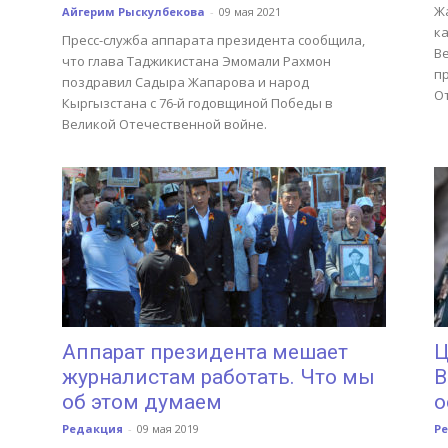
Ж
Айгерим Рыскулбекова
-
09 мая 2021
к
Пресс-служба аппарата президента сообщила,
Ве
что глава Таджикистана Эмомали Рахмон
п
поздравил Садыра Жапарова и народ
О
Кыргызстана с 76-й годовщиной Победы в
Великой Отечественной войне.
Аппарат президента мешает
Ц
журналистам работать. Что мы
В
об этом думаем
о
Редакция
-
09 мая 2019
Р