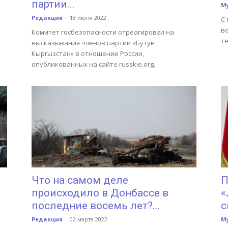
партии...
М
Редакция
-
18 июня 2022
С
во
Комитет госбезопасности отреагировал на
т
высказывания членов партии «Бутун
Кыргызстан» в отношении России,
опубликованных на сайте russkie.org.
Что на самом деле
П
происходило в Донбассе в
«
последние восемь лет?...
с
Редакция
-
02 марта 2022
М