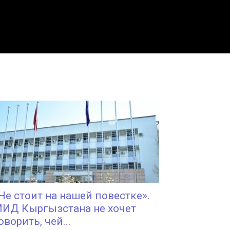
Не стоит на нашей повестке».
ИД Кыргызстана не хочет
оворить, чей...