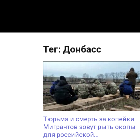
Тег: Донбасс
Тюрьма и смерть за копейки.
Мигрантов зовут рыть окопы
для российской...