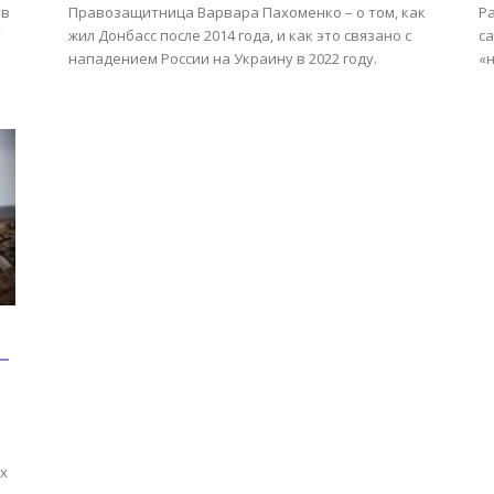
ив
Правозащитница Варвара Пахоменко – о том, как
Р
т
жил Донбасс после 2014 года, и как это связано с
с
нападением России на Украину в 2022 году.
«
—
х