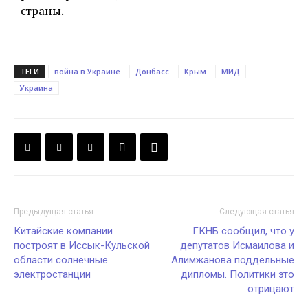
страны.
ТЕГИ
война в Украине
Донбасс
Крым
МИД
Украина
Предыдущая статья
Следующая статья
Китайские компании
ГКНБ сообщил, что у
построят в Иссык-Кульской
депутатов Исмаилова и
области солнечные
Алимжанова поддельные
электростанции
дипломы. Политики это
отрицают