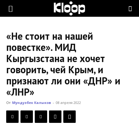
KLOOP.KG
«Не стоит на нашей
—
повестке». МИД
Кыргызстана не хочет
Новости
говорить, чей Крым, и
признают ли они «ДНР» и
Кыргызстана
«ЛНР»
От
Мундузбек Калыков
-
08 апреля 2022