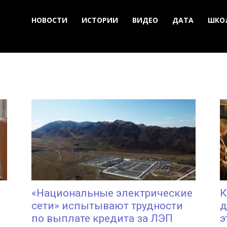
НОВОСТИ
ИСТОРИИ
ВИДЕО
ДАТА
ШКО
«Национальные электрические
К
сети» испытывают трудности
д
по выплате кредита за ЛЭП
э