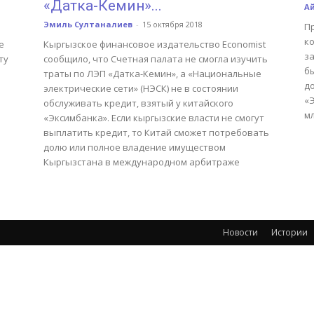
«Датка-Кемин»...
А
Эмиль Султаналиев
-
15 октября 2018
П
к
е
Кыргызское финансовое издательство Economist
з
ту
сообщило, что Счетная палата не смогла изучить
б
траты по ЛЭП «Датка-Кемин», а «Национальные
до
электрические сети» (НЭСК) не в состоянии
«Э
обслуживать кредит, взятый у китайского
м
«Эксимбанка». Если кыргызские власти не смогут
выплатить кредит, то Китай сможет потребовать
долю или полное владение имуществом
Кыргызстана в международном арбитраже
Новости
Истории