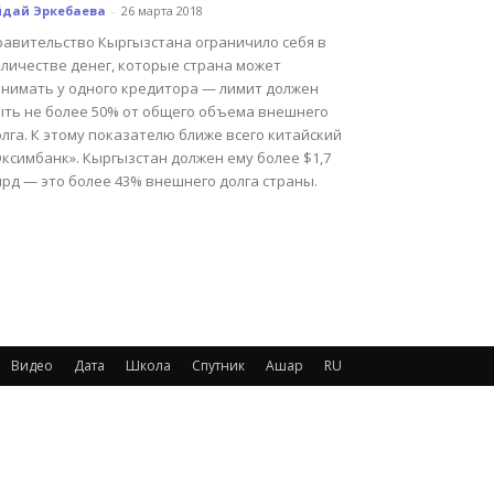
йдай Эркебаева
-
26 марта 2018
равительство Кыргызстана ограничило себя в
оличестве денег, которые страна может
анимать у одного кредитора — лимит должен
ыть не более 50% от общего объема внешнего
лга. К этому показателю ближе всего китайский
ксимбанк». Кыргызстан должен ему более $1,7
лрд — это более 43% внешнего долга страны.
Видео
Дата
Школа
Спутник
Ашар
RU