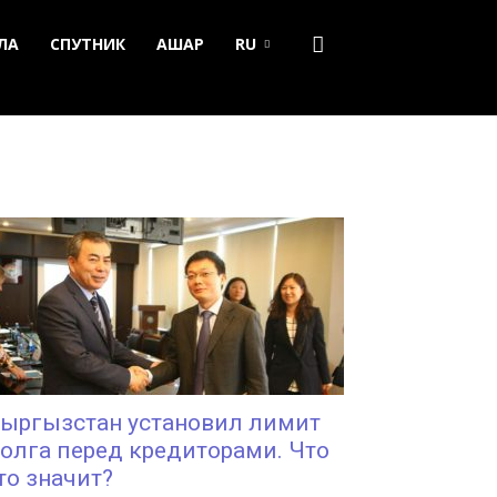
ЛА
СПУТНИК
АШАР
RU
ыргызстан установил лимит
олга перед кредиторами. Что
то значит?