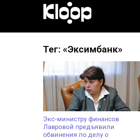
KLOOP.KG
—
Тег: «Эксимбанк»
Новости
Кыргызстана
Экс-министру финансов
Лавровой предъявили
обвинения по делу о