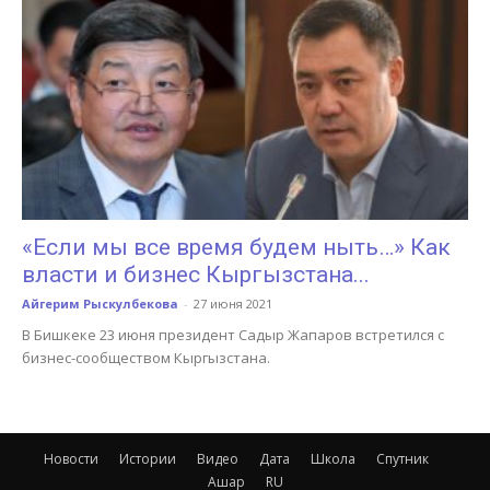
«Если мы все время будем ныть…» Как
власти и бизнес Кыргызстана...
Айгерим Рыскулбекова
-
27 июня 2021
В Бишкеке 23 июня президент Садыр Жапаров встретился с
бизнес-сообществом Кыргызстана.
Новости
Истории
Видео
Дата
Школа
Спутник
Ашар
RU