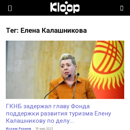
KLOOP.KG
Тег: Елена Калашникова
—
Новости
Кыргызстана
ГКНБ задержал главу Фонда
поддержки развития туризма Елену
Калашникову по делу...
Ислам Розиев
-
18 мая 2023