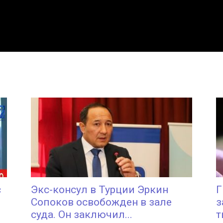
с
Экс-консул в Турции Эркин
Г
Сопоков освобожден в зале
з
суда. Он заключил...
т