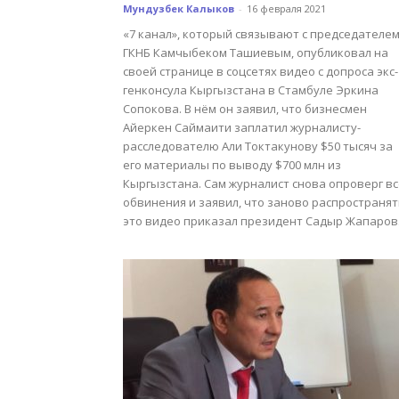
Мундузбек Калыков
-
16 февраля 2021
«7 канал», который связывают с председателе
ГКНБ Камчыбеком Ташиевым, опубликовал на
своей странице в соцсетях видео с допроса экс-
генконсула Кыргызстана в Стамбуле Эркина
Сопокова. В нём он заявил, что бизнесмен
Айеркен Саймаити заплатил журналисту-
расследователю Али Токтакунову $50 тысяч за
его материалы по выводу $700 млн из
Кыргызстана. Сам журналист снова опроверг вс
обвинения и заявил, что заново распространят
это видео приказал президент Садыр Жапаров