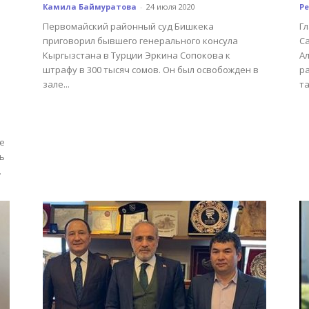
Камила Баймуратова
-
24 июля 2020
Р
м
Первомайский районный суд Бишкека
Г
приговорил бывшего генерального консула
Са
Кыргызстана в Турции Эркина Сопокова к
Ал
штрафу в 300 тысяч сомов. Он был освобожден в
р
зале...
та
е
ь
.