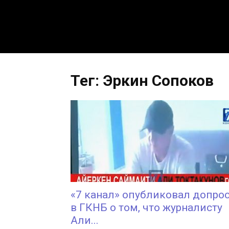
Тег: Эркин Сопоков
«7 канал» опубликовал допро
в ГКНБ о том, что журналисту
Али...