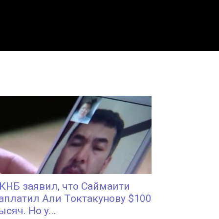
КНБ заявил, что Саймаити
аплатил Али Токтакунову $100
ысяч. Но у...