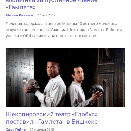
«Гамлета»
Метин Казама
-
27 мая 2017
Полиция задержала в центре Москвы 10-летнего мальчика,
вслух читавшего пьесу Уильяма Шекспира «Гамлет». Ребенка
увезли в ОВД несмотря на протесты его матери.
Шекспировский театр «Глобус»
поставил «Гамлета» в Бишкеке
Хлоя Гейне
-
07 ноября 2015