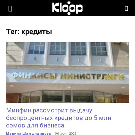
KLOOP.KG
Тег: кредиты
—
Новости
Кыргызстана
Минфин рассмотрит выдачу
беспроцентных кредитов до 5 млн
сомов для бизнеса
Медина Шамшидинова
-
06 июля 2023