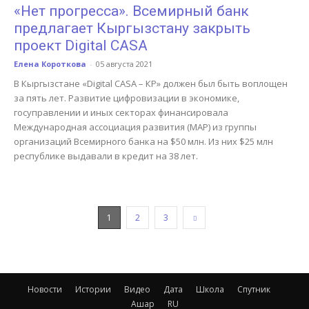
«Нет прогресса». Всемирный банк
предлагает Кыргызстану закрыть
проект Digital CASA
Елена Короткова
-
05 августа 2021
В Кыргызстане «Digital CASA – КР» должен был быть воплощен
за пять лет. Развитие цифровизации в экономике,
госуправлении и иных секторах финансировала
Международная ассоциация развития (МАР) из группы
организаций Всемирного банка на $50 млн. Из них $25 млн
республике выдавали в кредит на 38 лет.
1
2
3
Новости
Истории
Видео
Дата
Школа
Спутник
Ашар
RU