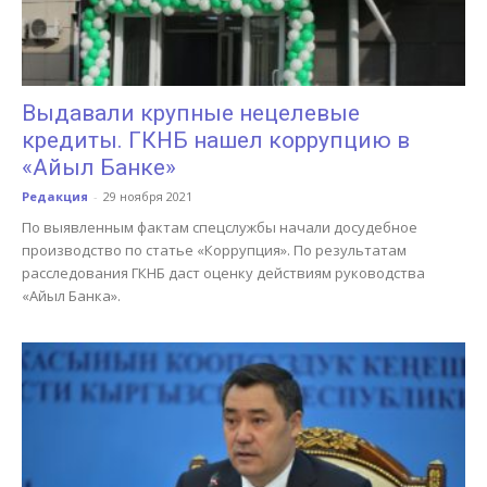
Выдавали крупные нецелевые
кредиты. ГКНБ нашел коррупцию в
«Айыл Банке»
Редакция
-
29 ноября 2021
По выявленным фактам спецслужбы начали досудебное
производство по статье «Коррупция». По результатам
расследования ГКНБ даст оценку действиям руководства
«Айыл Банка».