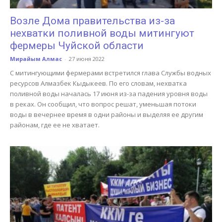
Возле Дома правительства из-за
нехватки поливной воды митингуют
фермеры Чуйской области
Мирайым Алмас
-
27 июня 2022
С митингующими фермерами встретился глава Службы водных
ресурсов Алмазбек Кыдыкеев. По его словам, нехватка
поливной воды началась 17 июня из-за падения уровня воды
в реках. Он сообщил, что вопрос решат, уменьшая потоки
воды в вечернее время в одни районы и выделяя ее другим
районам, где ее не хватает.