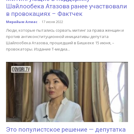
Шайлообека Атазова ранее участвовали
в провокациях – Фактчек
Мирайым Алмас
-
17 июня 2022
Люди, которые пытались сорвать митинг за права женщин и
против антиконституционной инициативы депутата
Шайлообека Атазова, прошедший в Бишкеке 15 июня, –
провокаторы. Издание Т-медиа...
Это популистское решение — депутатка