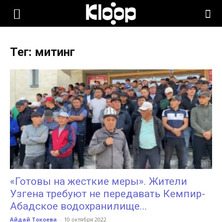
KLOOP.KG
Тег: митинг
—
Новости
Кыргызстана
«Готовы на жесткие меры». Жители
Узгена требуют не передавать Кемпир-
Абадское водохранилище...
Айдай Токоева
-
10 октября 2022