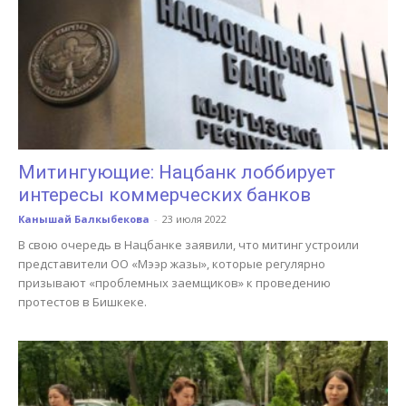
Митингующие: Нацбанк лоббирует
интересы коммерческих банков
Канышай Балкыбекова
-
23 июля 2022
В свою очередь в Нацбанке заявили, что митинг устроили
представители ОО «Мээр жазы», которые регулярно
призывают «проблемных заемщиков» к проведению
протестов в Бишкеке.