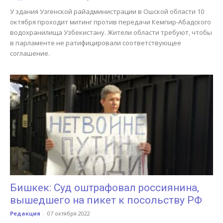
У здания Узгенской райадминистрации в Ошской области 10
октября проходит митинг против передачи Кемпир-Абадского
водохранилища Узбекистану. Жители области требуют, чтобы
в парламенте не ратифицировали соответствующее
соглашение.
Бишкек: Суд оштрафовал россиянина,
вышедшего на пикет к посольству РФ
Редакция
-
07 октября 2022