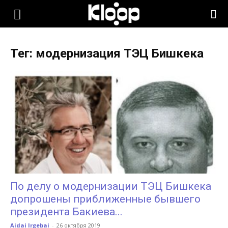
KLOOP.KG
Тег: модернизация ТЭЦ Бишкека
—
Новости
Кыргызстана
По делу о модернизации ТЭЦ Бишкека
допрошены приближенные бывшего
президента Бакиева...
Aidai Irgebai
-
26 октября 2019