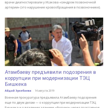
врачи диагностировали у Исакова «синдром позвоночной
артерии» (это нарушение кровообращения в позвоночнике).
Атамбаеву предъявили подозрения в
коррупции при модернизации ТЭЦ
Бишкека
Айдай Эркебаева
-
14 августа 2019
Военная прокуратура предъявила Атамбаеву подозрения
еще по двум делам — о коррупции при модернизации ТЭЦ
Бишкека и о владении зданием «Форума» через подставное