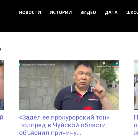
НОВОСТИ
ИСТОРИИ
ВИДЕО
ДАТА
ШКО
о
ой
«Задел ее прокурорский тон» —
П
полпред в Чуйской области
о
объяснил причину...
ж