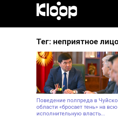
KLOOP.KG
—
Тег: неприятное лиц
Новости
Кыргызстана
Поведение полпреда в Чуйск
области «бросает тень» на всю
исполнительную власть...