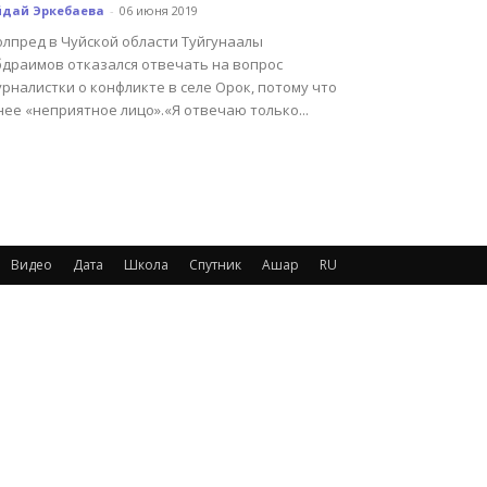
йдай Эркебаева
-
06 июня 2019
олпред в Чуйской области Туйгунаалы
бдраимов отказался отвечать на вопрос
рналистки о конфликте в селе Орок, потому что
нее «неприятное лицо».«Я отвечаю только...
Видео
Дата
Школа
Спутник
Ашар
RU