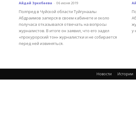
Айдай Эркебаева
-
06 июня 2019
А
Полпред в Чуйской области Туйгунаалы
П
Абдраимов заперся в своем кабинете и около
А
получаса отказывался отвечать на вопросы
жу
журналистов. В итоге он заявил, что его задел
у 
«прокурорский тон» журналистки и не собирается
перед ней извиняться.
Новости
Истории