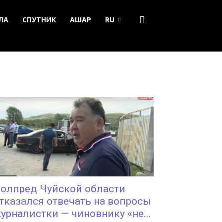
ЛА
СПУТНИК
АШАР
RU
олпред Чуйской области
тказался отвечать на вопросы
урналистки — чиновнику «не...