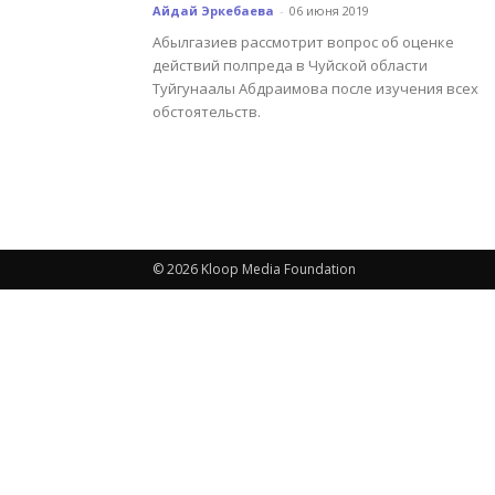
Айдай Эркебаева
-
06 июня 2019
Абылгазиев рассмотрит вопрос об оценке
действий полпреда в Чуйской области
Туйгунаалы Абдраимова после изучения всех
обстоятельств.
© 2026 Kloop Media Foundation