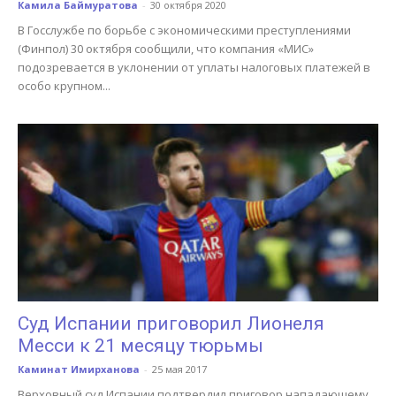
Камила Баймуратова
-
30 октября 2020
В Госслужбе по борьбе с экономическими преступлениями
(Финпол) 30 октября сообщили, что компания «МИС»
подозревается в уклонении от уплаты налоговых платежей в
особо крупном...
Суд Испании приговорил Лионеля
Месси к 21 месяцу тюрьмы
Каминат Имирханова
-
25 мая 2017
Верховный суд Испании подтвердил приговор нападающему