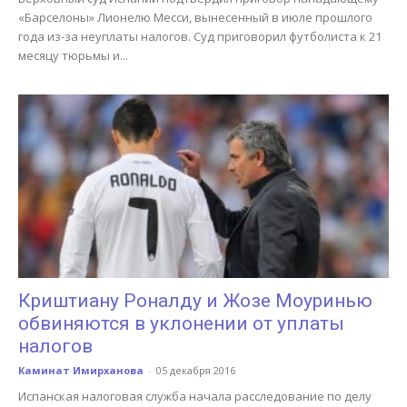
«Барселоны» Лионелю Месси, вынесенный в июле прошлого
года из-за неуплаты налогов. Суд приговорил футболиста к 21
месяцу тюрьмы и...
Криштиану Роналду и Жозе Моуринью
обвиняются в уклонении от уплаты
налогов
Каминат Имирханова
-
05 декабря 2016
Испанская налоговая служба начала расследование по делу