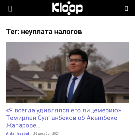
KLOOP.KG
Тег: неуплата налогов
—
Новости
Кыргызстана
«Я всегда удивлялся его лицемерию» —
Темирлан Султанбеков об Акылбеке
Жапарове...
Aidai Irgebai
-
26 декабря 2021