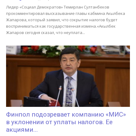
Лидер «Социал Демократов» Темирлан Султанбеков
прокомментировал высказывание главы кабмина Акылбека
Жапарова, который заявил, что сокрытие налогов будет
восприниматься как государственная измена.«Акылбек
Жапаров сегодня сказал, что неуплата...
Финпол подозревает компанию «МИС»
в уклонении от уплаты налогов. Ее
акциями...