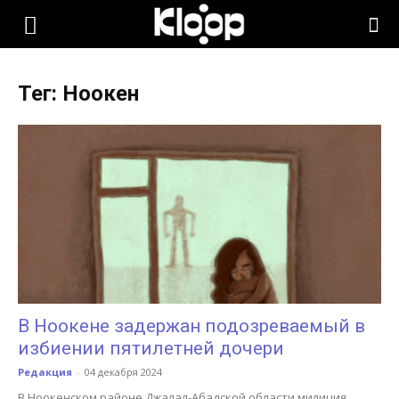
KLOOP.KG
Тег: Ноокен
—
Новости
Кыргызстана
В Ноокене задержан подозреваемый в
избиении пятилетней дочери
Редакция
-
04 декабря 2024
В Ноокенском районе Джалал-Абадской области милиция