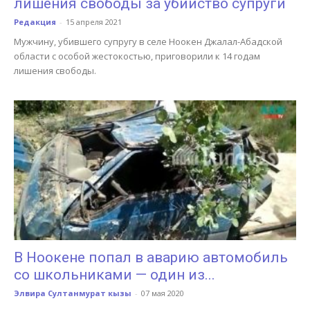
лишения свободы за убийство супруги
Редакция
-
15 апреля 2021
Мужчину, убившего супругу в селе Ноокен Джалал-Абадской
области с особой жестокостью, приговорили к 14 годам
лишения свободы.
В Ноокене попал в аварию автомобиль
со школьниками — один из...
Элвира Султанмурат кызы
-
07 мая 2020