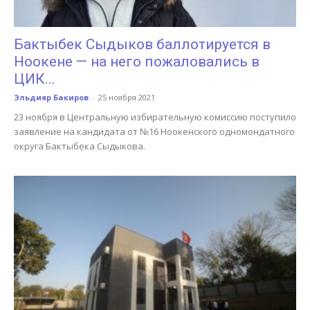
Бактыбек Сыдыков баллотируется в
Ноокене — на него пожаловались в
ЦИК...
Эльдияр Бакиров
-
25 ноября 2021
23 ноября в Центральную избирательную комиссию поступило
заявление на кандидата от №16 Ноокенского одномондатного
округа Бактыбека Сыдыкова.