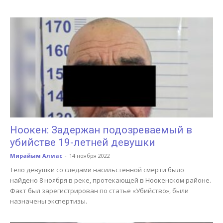
Ноокен: Задержан подозреваемый в
убийстве 19-летней девушки
Мирайым Алмас
-
14 ноября 2022
Тело девушки со следами насильстенной смерти было
найдено 8 ноября в реке, протекающей в Ноокенском районе.
Факт был зарегистрирован по статье «Убийство», были
назначены экспертизы.