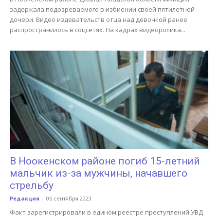
задержала подозреваемого в избиении своей пятилетней
дочери. Видео издевательств отца над девочкой ранее
распространилось в соцсетях. На кадрах видеоролика...
В Ноокенском районе погиб 15-летний
мальчик из-за мужчины, начавшего
стрельбу
Редакция
-
05 сентября 2023
Факт зарегистрировали в едином реестре преступлений УВД