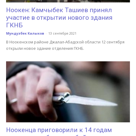
Ноокен: Камчыбек Ташиев принял
участие в открытии нового здания
ГКНБ
Мундузбек Калыков
-
13 сентября 2021
В Ноокенском районе Джалал-Абадской области 12 сентября
открыли новое здание отделения ГКНБ.
Ноокенца приговорили к 14 годам