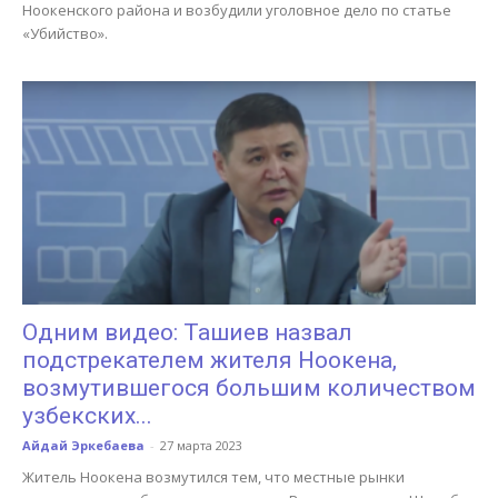
Ноокенского района и возбудили уголовное дело по статье
«Убийство».
Одним видео: Ташиев назвал
подстрекателем жителя Ноокена,
возмутившегося большим количеством
узбекских...
Айдай Эркебаева
-
27 марта 2023
Житель Ноокена возмутился тем, что местные рынки