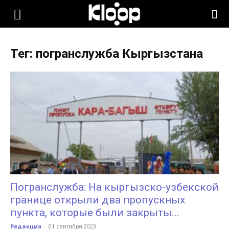
KLOOP.KG
Тег: погранслужба Кыргызстана
—
Новости
Кыргызстана
Погранслужба: На кыргызско-узбекской
границе открыли два пропускных
пункта, которые были закрыты...
Редакция
-
01 сентября 2023