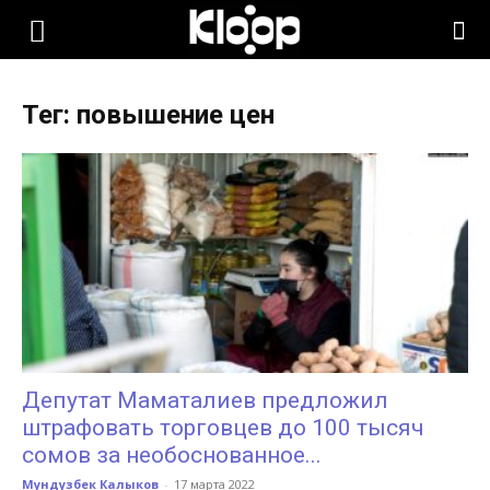
KLOOP.KG
Тег: повышение цен
—
Новости
Кыргызстана
Депутат Маматалиев предложил
штрафовать торговцев до 100 тысяч
сомов за необоснованное...
Мундузбек Калыков
-
17 марта 2022