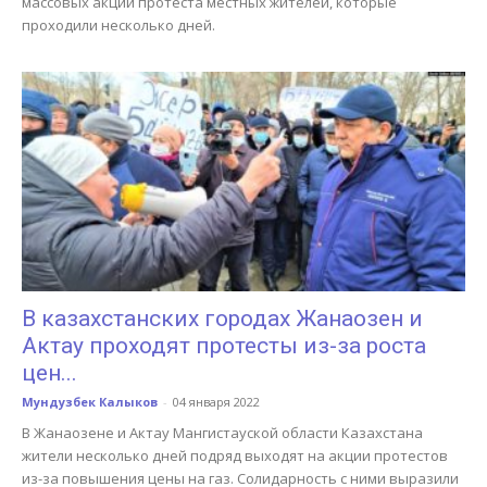
массовых акций протеста местных жителей, которые
проходили несколько дней.
В казахстанских городах Жанаозен и
Актау проходят протесты из-за роста
цен...
Мундузбек Калыков
-
04 января 2022
В Жанаозене и Актау Мангистауской области Казахстана
жители несколько дней подряд выходят на акции протестов
из-за повышения цены на газ. Солидарность с ними выразили