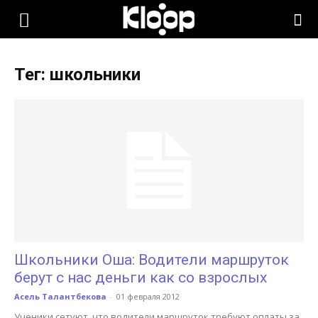
KLOOP.KG
Тег: школьники
—
Новости
Кыргызстана
Школьники Оша: Водители маршруток
берут с нас деньги как со взрослых
Асель Талантбекова
-
01 февраля 2012
Ученики сетуют, что водители маршруток требуют оплаты за