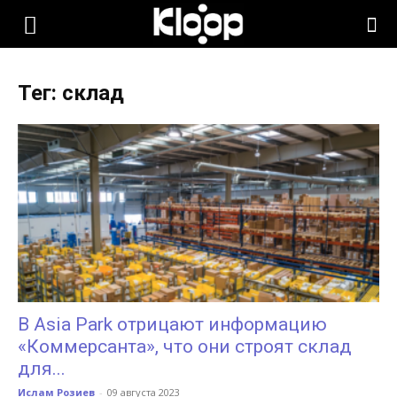
KLOOP.KG
Тег: склад
—
Новости
Кыргызстана
В Asia Park отрицают информацию
«Коммерсанта», что они строят склад
для...
Ислам Розиев
-
09 августа 2023