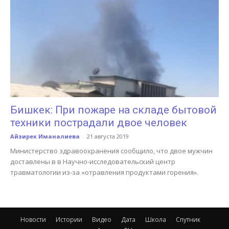
Бишкек: При пожаре на складе бытовой
техники пострадали двое человек
Айзирек Иманалиева
-
21 августа 2019
Министерство здравоохранения сообщило, что двое мужчин
доставлены в в Научно-исследовательский центр
травматологии из-за «отравления продуктами горения».
Новости
Истории
Видео
Дата
Школа
Спутник