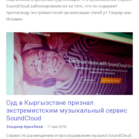
SoundCloud заблокировали из-за того, что он содержит
пропаганду экстремистской организации «Хизб ут-Тахрир-аль-
Ислами».
Суд в Кыргызстане признал
экстремистским музыкальный сервис
SoundCloud
Эльдияр Арыкбаев
-
11 мая 2018
Сервис по размещению и прослушиванию музыки SoundCloud