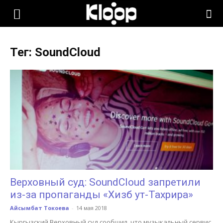
KLOOP.KG
Тег: SoundCloud
—
Новости
Кыргызстана
Верховный суд: SoundCloud запретили
из-за пропаганды «Хизб ут-Тахрира»
Айсымбат Токоева
-
14 мая 2018
Кыргызский Верховный суд сообщил, что музыкальный сервис