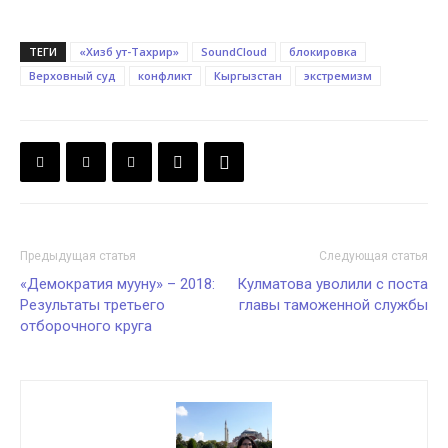
ТЕГИ
«Хизб ут-Тахрир»
SoundCloud
блокировка
Верховный суд
конфликт
Кыргызстан
экстремизм
Предыдущая статья
Следующая статья
«Демократия мууну» – 2018:
Кулматова уволили с поста
Результаты третьего
главы таможенной службы
отборочного круга