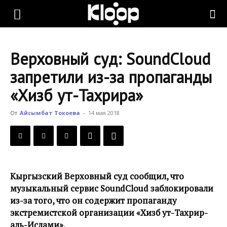
KLOOP.KG
Верховный суд: SoundCloud
—
запретили из-за пропаганды
«Хизб ут-Тахрира»
Новости
От
Айсымбат Токоева
-
14 мая 2018
Кыргызстана
Кыргызский Верховный суд сообщил, что
музыкальный сервис SoundCloud заблокировали
из-за того, что он содержит пропаганду
экстремистской организации «Хизб ут-Тахрир-
аль-Ислами».