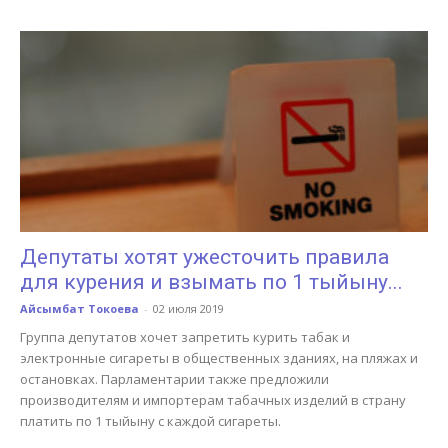
Депутаты хотят ужесточить правила
для курения и взымать по 1 тыйыну...
Айсымбат Токоева
-
02 июля 2019
Группа депутатов хочет запретить курить табак и
электронные сигареты в общественных зданиях, на пляжах и
остановках. Парламентарии также предложили
производителям и импортерам табачных изделий в страну
платить по 1 тыйыну с каждой сигареты.