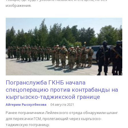
изображения.
Погранслужба ГКНБ начала
спецоперацию против контрабанды на
кыргызско-таджикской границе
Айгерим Рыскулбекова
-
04 августа 2021
Ранее пограничники Лейлекского отряда обнаружили шланг
для перекачки ГСМ, пролегающий через кыргызско-
таджикскую госграницу.