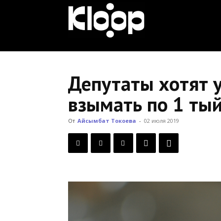
KLOOP.KG
—
Депутаты хотят у
взымать по 1 тый
Новости
От
Айсымбат Токоева
-
02 июля 2019
Кыргызстана