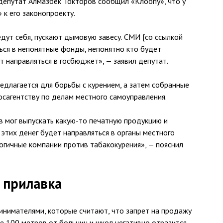
 депутат Алмазбек Токторов сообщил «Клоопу», что у
к его законопроекту.
дут себя, пускают дымовую завесу. СМИ [со ссылкой
ться в непонятные фонды, непонятно кто будет
т направляться в госбюджет», — заявил депутат.
редлагается для борьбы с курением, а затем собранные
осагентству по делам местного самоуправления.
в мог выпускать какую-то печатную продукцию и
этих денег будет направляться в органы местного
огичные компании против табакокурения», — пояснил
 прилавка
ринимателями, которые считают, что запрет на продажу
се 100 метров от больниц и школ негативно отразится