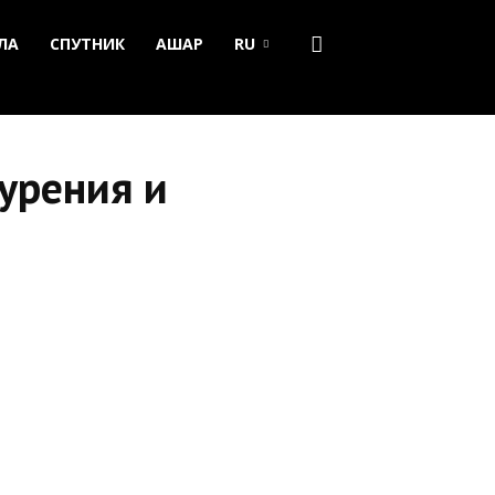
ЛА
СПУТНИК
АШАР
RU
урения и