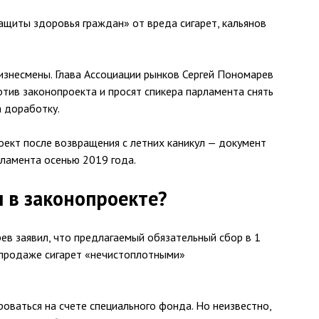
щиты здоровья граждан» от вреда сигарет, кальянов
знесмены. Глава Ассоциации рынков Сергей Пономарев
тив законопроекта и просят спикера парламента снять
а доработку.
ект после возвращения с летних каникул — документ
рламента осенью 2019 года.
 в законопроекте?
в заявил, что предлагаемый обязательный сбор в 1
 продаже сигарет «нечистоплотными»
роваться на счете специального фонда. Но неизвестно,