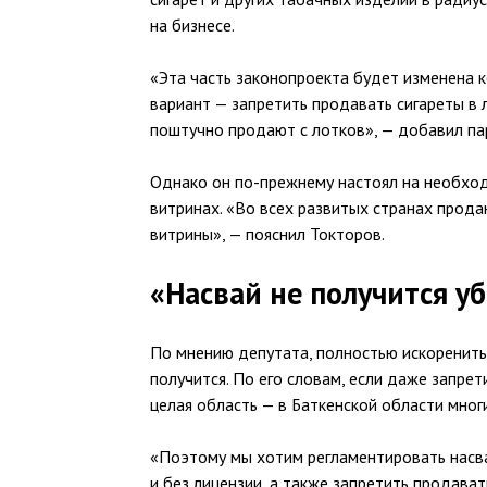
на бизнесе.
«Эта часть законопроекта будет изменена 
вариант — запретить продавать сигареты в 
поштучно продают с лотков», — добавил па
Однако он по-прежнему настоял на необход
витринах. «Во всех развитых странах прода
витрины», — пояснил Токторов.
«Насвай не получится у
По мнению депутата, полностью искоренить
получится. По его словам, если даже запре
целая область — в Баткенской области мно
«Поэтому мы хотим регламентировать насва
и без лицензии, а также запретить продава