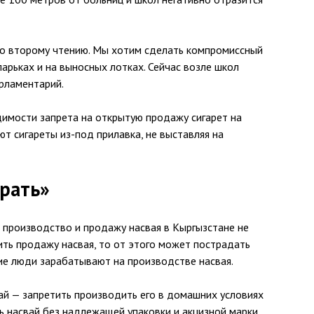
ко второму чтению. Мы хотим сделать компромиссный
ларьках и на выносных лотках. Сейчас возле школ
рламентарий.
имости запрета на открытую продажу сигарет на
ют сигареты из-под прилавка, не выставляя на
брать»
 производство и продажу насвая в Кыргызстане не
тить продажу насвая, то от этого может пострадать
гие люди зарабатывают на производстве насвая.
й — запретить производить его в домашних условиях
ть насвай без надлежащей упаковки и акцизной марки.