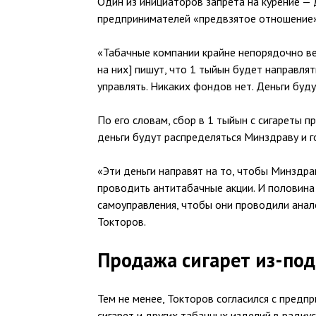
Один из инициаторов запрета на курение —
предпринимателей «предвзятое отношение» 
«Табачные компании крайне непорядочно ве
на них] пишут, что 1 тыйын будет направля
управлять. Никаких фондов нет. Деньги буду
По его словам, сбор в 1 тыйын с сигареты п
деньги будут распределяться Минздраву и г
«Эти деньги направят на то, чтобы Минздра
проводить антитабачные акции. И половина 
самоуправления, чтобы они проводили анал
Токторов.
Продажа сигарет из-под
Тем не менее, Токторов согласился с предп
сигарет и других табачных изделий в радиу