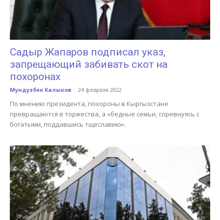
Садыр Жапаров подписал указ,
запрещающий забивать скот на
похоронах
Мундузбек Калыков
-
24 февраля 2022
По мнению президента, похороны в Кыргызстане
превращаются в торжества, а «бедные семьи, соревнуясь с
богатыми, поддавшись тщеславию».