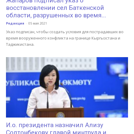
Жапаров подписал указ о
восстановлении сел Баткенской
области, разрушенных во время...
Редакция
-
05 мая 2021
Указ подписан, чтобы создать условия для пострадавших во
время вооруженного конфликта на границе Кыргызстана и
Таджикистана.
И.о. президента назначил Ализу
Солтонбекову главой минтруда и