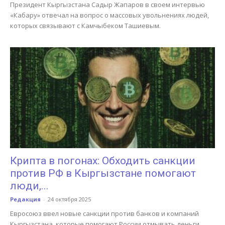
Президент Кыргызстана Садыр Жапаров в своем интервью
«Кабару» отвечал на вопрос о массовых увольнениях людей,
которых связывают с Камчыбеком Ташиевым.
Крипта в погонах: Обходить санкции
против РФ в Кыргызстане помогают
люди,...
Редакция
-
24 октября 2025
Евросоюз ввел новые санкции против банков и компаний
Кыргызстана, которые помогают России отмывать деньги