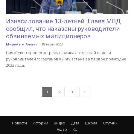
Изнасилование 13-летней. Глава МВД
сообщил, что наказаны руководители
обвиняемых милиционеров
Мирайым Алмас
-
18 июля 2022
Ниязбеков провел встречу в рамках отчетной недели
руководителей госорганов Кыргызстана за первое полугодие
2022 года.
1
2
3
Новости
Истории
Видео
Дата
Школа
Спутник
Ашар
RU