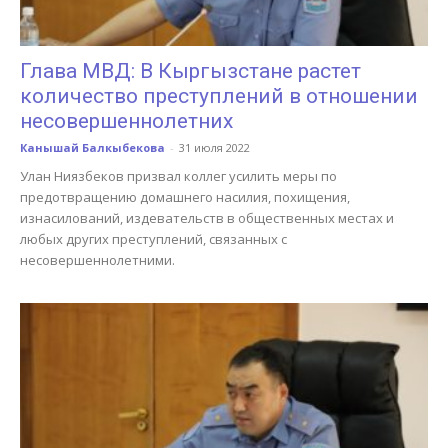
Глава МВД: В Кыргызстане растет
количество преступлений в отношении
несовершеннолетних
Канышай Балкыбекова
-
31 июля 2022
Улан Ниязбеков призвал коллег усилить меры по
предотвращению домашнего насилия, похищения,
изнасилований, издевательств в общественных местах и
любых других преступлений, связанных с
несовершеннолетними.