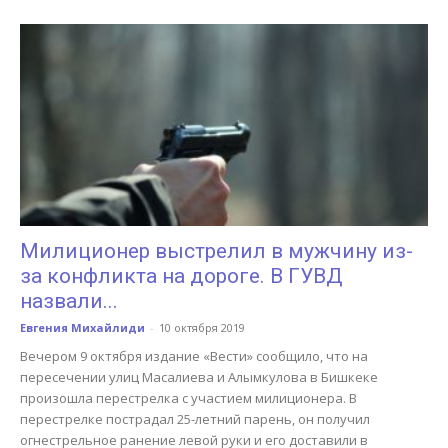
Милиционер выстрелил в мужчину из-
за конфликта на дороге. В ГУВД
назвали...
Евгения Михайлиди
-
10 октября 2019
Вечером 9 октября издание «Вести» сообщило, что на
пересечении улиц Масалиева и Алымкулова в Бишкеке
произошла перестрелка с участием милиционера. В
перестрелке пострадал 25-летний парень, он получил
огнестрельное ранение левой руки и его доставили в