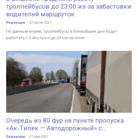
троллейбусов до 23:00 из-за забастовки
водителей маршруток
Редакция
-
02 июня 2021
По данным мэрии, троллейбусы в ближайшие дни будут
работать с 5:40 утра и до 23 часов ночи.
Очередь из 80 фур на пункте пропуска
«Ак-Тилек — Автодорожный» с...
Редакция
-
27 мая 2021