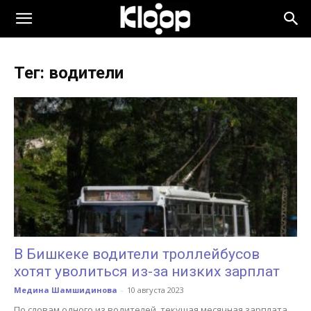
KLOOP.KG
Тег: водители
—
Новости
Кыргызстана
В Бишкеке водители троллейбусов
хотят уволиться из-за низких зарплат
Медина Шамшидинова
-
10 августа 2023
По словам одного из водителей, текущая месячная зарплата