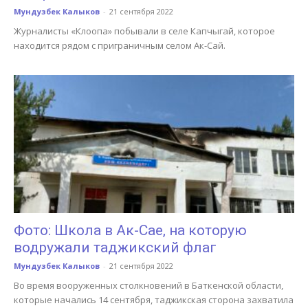
Мундузбек Калыков
-
21 сентября 2022
Журналисты «Клоопа» побывали в селе Капчыгай, которое
находится рядом с приграничным селом Ак-Сай.
Фото: Школа в Ак-Сае, на которую
водружали таджикский флаг
Мундузбек Калыков
-
21 сентября 2022
Во время вооруженных столкновений в Баткенской области,
которые начались 14 сентября, таджикская сторона захватила