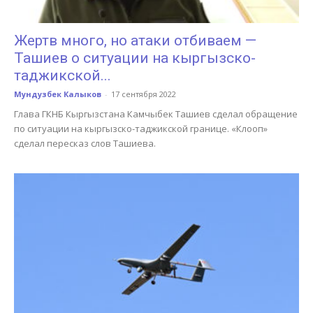
Жертв много, но атаки отбиваем —
Ташиев о ситуации на кыргызско-
таджикской...
Мундузбек Калыков
-
17 сентября 2022
Глава ГКНБ Кыргызстана Камчыбек Ташиев сделал обращение
по ситуации на кыргызско-таджикской границе. «Клооп»
сделал пересказ слов Ташиева.