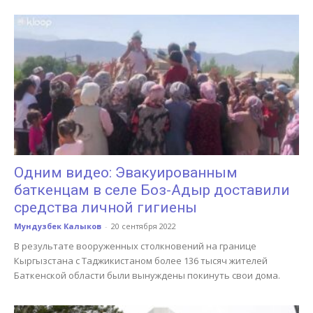
Одним видео: Эвакуированным
баткенцам в селе Боз-Адыр доставили
средства личной гигиены
Мундузбек Калыков
-
20 сентября 2022
В результате вооруженных столкновений на границе
Кыргызстана с Таджикистаном более 136 тысяч жителей
Баткенской области были вынуждены покинуть свои дома.