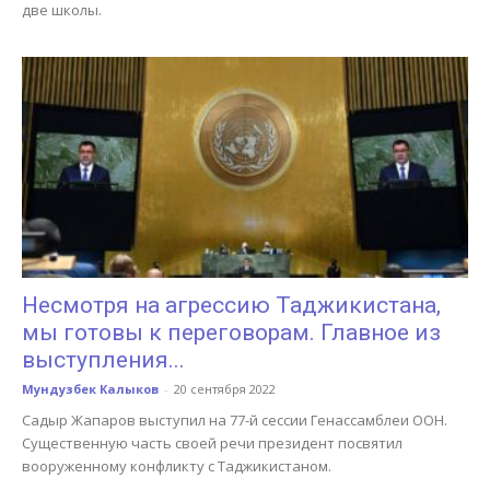
две школы.
Несмотря на агрессию Таджикистана,
мы готовы к переговорам. Главное из
выступления...
Мундузбек Калыков
-
20 сентября 2022
Садыр Жапаров выступил на 77-й сессии Генассамблеи ООН.
Существенную часть своей речи президент посвятил
вооруженному конфликту с Таджикистаном.