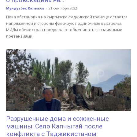
о провокациях на...
Мундузбек Калыков
-
21 сентября 2022
Пока обстановка на кыргызско-таджикской границе остается
напряженной и стороны фиксируют одиночные выстрелы,
МИДы обеих стран продолжают обмениваться взаимными
претензиями.
Разрушенные дома и сожженные
машины: Село Капчыгай после
конфликта с Таджикистаном