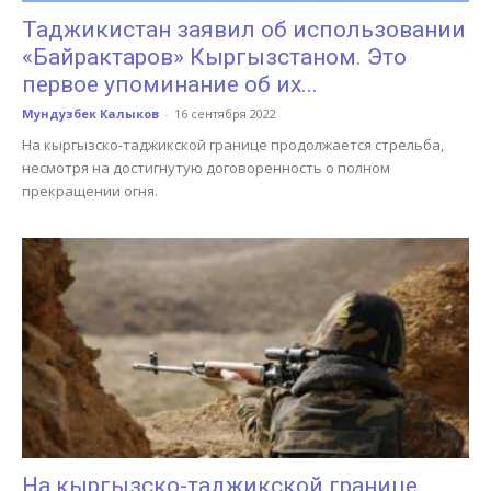
Таджикистан заявил об использовании
«Байрактаров» Кыргызстаном. Это
первое упоминание об их...
Мундузбек Калыков
-
16 сентября 2022
На кыргызско-таджикской границе продолжается стрельба,
несмотря на достигнутую договоренность о полном
прекращении огня.
На кыргызско-таджикской границе