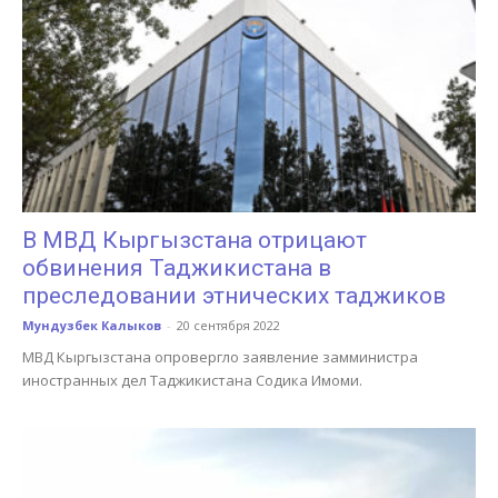
В МВД Кыргызстана отрицают
обвинения Таджикистана в
преследовании этнических таджиков
Мундузбек Калыков
-
20 сентября 2022
МВД Кыргызстана опровергло заявление замминистра
иностранных дел Таджикистана Содика Имоми.