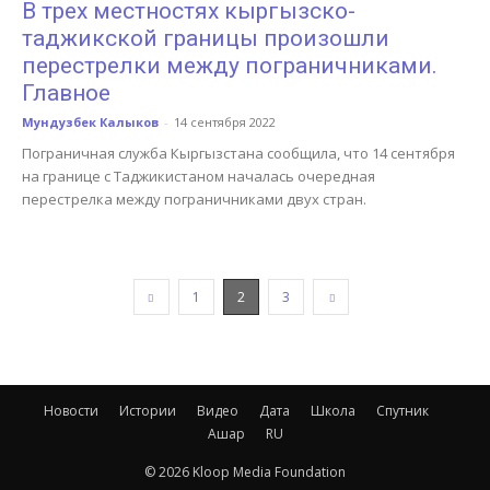
В трех местностях кыргызско-
таджикской границы произошли
перестрелки между пограничниками.
Главное
Мундузбек Калыков
-
14 сентября 2022
Пограничная служба Кыргызстана сообщила, что 14 сентября
на границе с Таджикистаном началась очередная
перестрелка между пограничниками двух стран.
1
2
3
Новости
Истории
Видео
Дата
Школа
Спутник
Ашар
RU
© 2026 Kloop Media Foundation