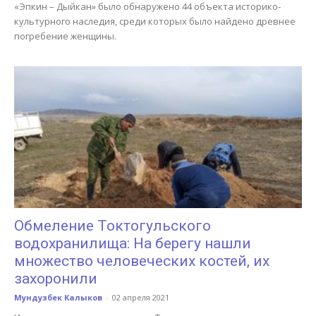
«Эпкин – Дыйкан» было обнаружено 44 объекта историко-
культурного наследия, среди которых было найдено древнее
погребение женщины.
Обмеление Токтогульского
водохранилища: На берегу нашли
множество человеческих костей, их
захоронили
Мундузбек Калыков
-
02 апреля 2021