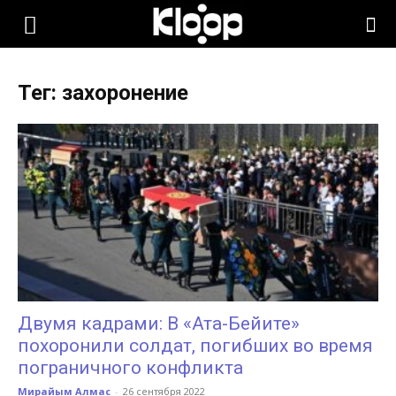
KLOOP.KG
Тег: захоронение
—
Новости
Кыргызстана
Двумя кадрами: В «Ата-Бейите»
похоронили солдат, погибших во время
пограничного конфликта
Мирайым Алмас
-
26 сентября 2022