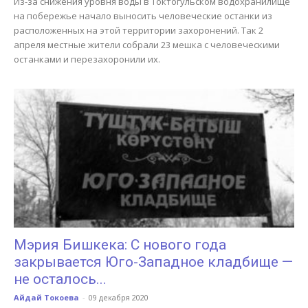
Из-за снижения уровня воды в Токтогульском водохранилище
на побережье начало выносить человеческие останки из
расположенных на этой территории захоронений. Так 2
апреля местные жители собрали 23 мешка с человеческими
останками и перезахоронили их.
Мэрия Бишкека: С нового года
закрывается Юго-Западное кладбище —
не осталось...
Айдай Токоева
-
09 декабря 2020