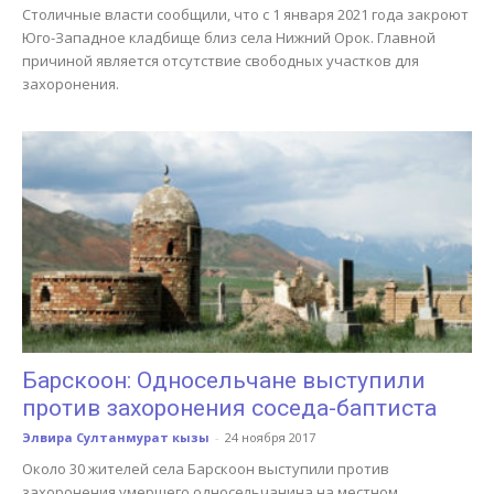
Столичные власти сообщили, что с 1 января 2021 года закроют
Юго-Западное кладбище близ села Нижний Орок. Главной
причиной является отсутствие свободных участков для
захоронения.
Барскоон: Односельчане выступили
против захоронения соседа-баптиста
Элвира Султанмурат кызы
-
24 ноября 2017
Около 30 жителей села Барскоон выступили против
захоронения умершего односельчанина на местном