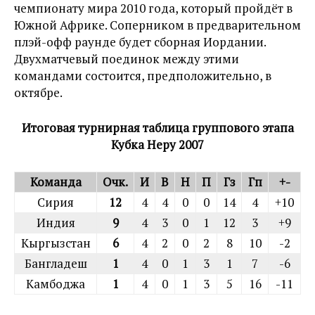
чемпионату мира 2010 года, который пройдёт в
Южной Африке. Соперником в предварительном
плэй-офф раунде будет сборная Иордании.
Двухматчевый поединок между этими
командами состоится, предположительно, в
октябре.
Итоговая турнирная таблица группового этапа
Кубка Неру 2007
Команда
Очк.
И
В
Н
П
Гз
Гп
+-
Сирия
12
4
4
0
0
14
4
+10
Индия
9
4
3
0
1
12
3
+9
Кыргызстан
6
4
2
0
2
8
10
-2
Бангладеш
1
4
0
1
3
1
7
-6
Камбоджа
1
4
0
1
3
5
16
-11