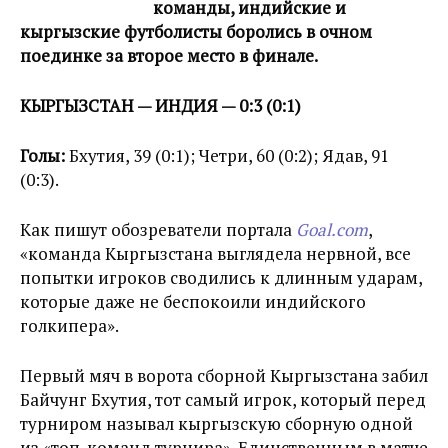
команды, индийские и
кыргызские футболисты боролись в очном
поединке за второе место в финале.
КЫРГЫЗСТАН — ИНДИЯ — 0:3 (0:1)
Голы:
Бхутия, 39 (0:1); Четри, 60 (0:2); Ядав, 91
(0:3).
Как пишут обозреватели портала
Goal.com
,
«команда Кыргызстана выглядела нервной, все
попытки игроков сводились к длинным ударам,
которые даже не беспокоили индийского
голкипера».
Первый мяч в ворота сборной Кыргызстана забил
Байчунг Бхутия, тот самый игрок, который перед
турниром называл кыргызскую сборную одной
из «топ-команд турнира». Единственным в матче