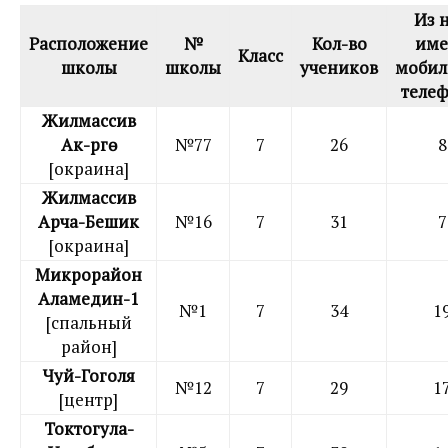
Из 
Расположение
№
Кол-во
име
Класс
школы
школы
учеников
мобил
теле
Жилмассив
Ак-Өргө
№77
7
26
8
[окраина]
Жилмассив
Арча-Бешик
№16
7
31
7
[окраина]
Микрорайон
Аламедин-1
№1
7
34
1
[спальный
район]
Чуй-Гоголя
№12
7
29
1
[центр]
Токтогула-