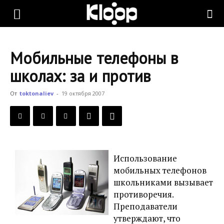
KLOOP.KG
Мобильные телефоны в
—
школах: за и против
От
toktonaliev
-
19 октября 2007
Новости
Кыргызстана
Использование
мобильных телефонов
школьниками вызывает
противоречия.
Преподаватели
утверждают, что