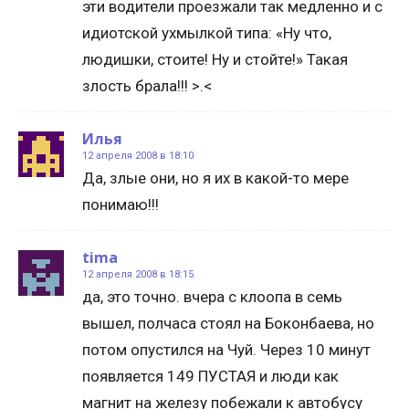
эти водители проезжали так медленно и с
идиотской ухмылкой типа: «Ну что,
людишки, стоите! Ну и стойте!» Такая
злость брала!!! >.<
Илья
12 апреля 2008 в 18:10
Да, злые они, но я их в какой-то мере
понимаю!!!
tima
12 апреля 2008 в 18:15
да, это точно. вчера с клоопа в семь
вышел, полчаса стоял на Боконбаева, но
потом опустился на Чуй. Через 10 минут
появляется 149 ПУСТАЯ и люди как
магнит на железу побежали к автобусу