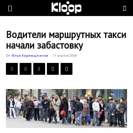
KLOOP.KG
Водители маршрутных такси
—
начали забастовку
От
Илья Каримджанов
-
11 апреля 2008
Новости
Кыргызстана