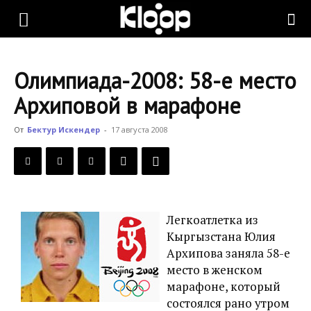
KLOOP.KG
Олимпиада-2008: 58-е место
—
Архиповой в марафоне
От
Бектур Искендер
-
17 августа 2008
Новости
Кыргызстана
Легкоатлетка из
Кыргызстана Юлия
Архипова заняла 58-е
место в женском
марафоне, который
состоялся рано утром