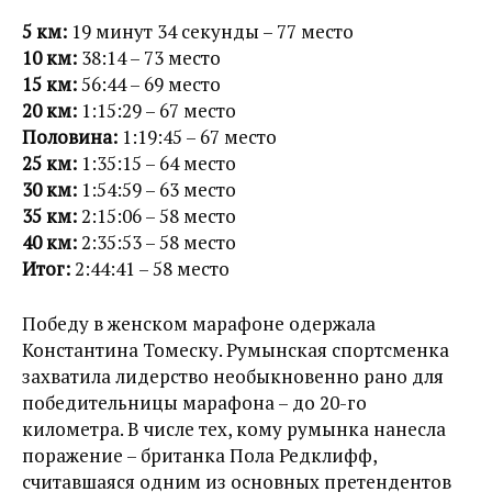
5 км:
19 минут 34 секунды – 77 место
10 км:
38:14 – 73 место
15 км:
56:44 – 69 место
20 км:
1:15:29 – 67 место
Половина:
1:19:45 – 67 место
25 км:
1:35:15 – 64 место
30 км:
1:54:59 – 63 место
35 км:
2:15:06 – 58 место
40 км:
2:35:53 – 58 место
Итог:
2:44:41 – 58 место
Победу в женском марафоне одержала
Константина Томеску. Румынская спортсменка
захватила лидерство необыкновенно рано для
победительницы марафона – до 20-го
километра. В числе тех, кому румынка нанесла
поражение – британка Пола Редклифф,
считавшаяся одним из основных претендентов