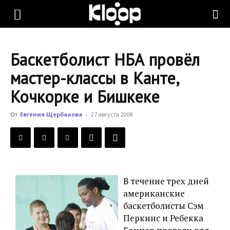
KLOOP.KG
Баскетболист НБА провёл
—
мастер-классы в Канте,
Кочкорке и Бишкеке
Новости
От
Евгения Щербакова
-
27 августа 2008
Кыргызстана
В течение трех дней
американские
баскетболисты Сэм
Перкинс и Ребекка