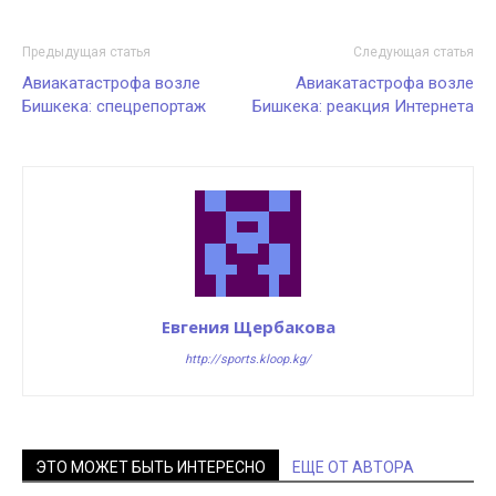
Предыдущая статья
Следующая статья
Авиакатастрофа возле
Авиакатастрофа возле
Бишкека: спецрепортаж
Бишкека: реакция Интернета
Евгения Щербакова
http://sports.kloop.kg/
ЭТО МОЖЕТ БЫТЬ ИНТЕРЕСНО
ЕЩЕ ОТ АВТОРА