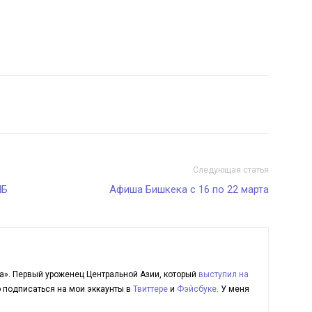
Следующая статья
НБ
Афиша Бишкека с 16 по 22 марта
а». Первый уроженец Центральной Азии, который
выступил на
ю подписаться на мои эккаунты в
Твиттере
и
Фэйсбуке
. У меня