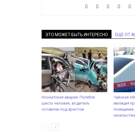
ЭТО МОЖЕТ БЫТЬ ИНТЕРЕСНО
ЕЩЕ ОТ 
Ноокатская авария: Погибли
Чуйская об
шесть человек, водитель
милиция п
оставлен под арестом
похищение 
насильств