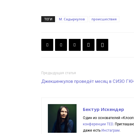
ТЕГИ
М. Садыркулов
происшествия
Предыдущая статья
Джекшенкулов проведёт месяц в СИЗО ГК
Бектур Искендер
Один из основателей «Клооп
конференции TED
. Приглаша
даже есть
Инстаграм
.