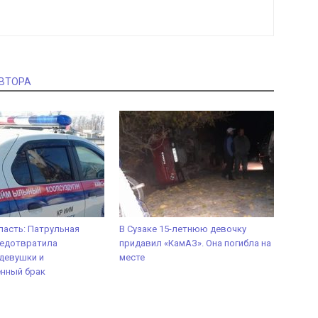
АВТОРА
ласть: Патрульная
В Сузаке 15-летнюю девочку
редотвратила
придавил «КамАЗ». Она погибла на
девушки и
месте
енный брак