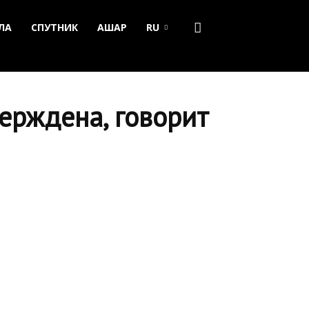
ЛА
СПУТНИК
АШАР
RU
ерждена, говорит