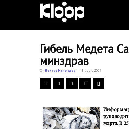
KLOOP.KG
—
Гибель Медета Са
минздрав
Новости
От
Бектур Искендер
-
13 марта 2009
Кыргызстана
Информаци
руководит
марта. В 2