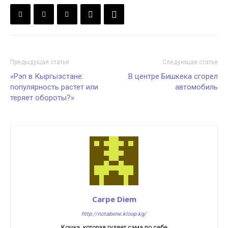
Предыдущая статья
Следующая статья
«Рэп в Кыргызстане:
В центре Бишкека сгорел
популярность растет или
автомобиль
теряет обороты?»
Carpe Diem
http://notabene.kloop.kg/
Кошка, которая гуляет сама по себе