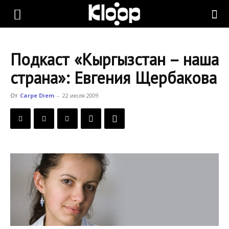
KLOOP.KG
Подкаст «Кыргызстан – наша
—
страна»: Евгения Щербакова
От
Carpe Diem
-
22 июля 2009
Новости
Кыргызстана