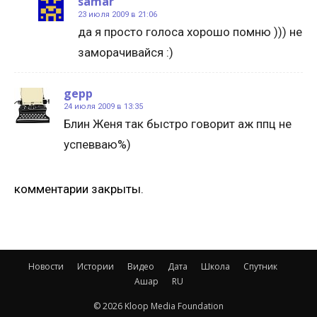
samar
23 июля 2009 в 21:06
да я просто голоса хорошо помню ))) не
заморачивайся :)
gepp
24 июля 2009 в 13:35
Блин Женя так быстро говорит аж ппц не
успевваю%)
комментарии закрыты.
Новости
Истории
Видео
Дата
Школа
Спутник
Ашар
RU
© 2026 Kloop Media Foundation