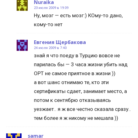
Nuraika
23 июля 2009 в 19:09
Ну, мозг — есть мозг:) КОму-то дано,
кому-то нет
Евгения Щербакова
24 июля 2009 в 7:40
знай я что поеду в Турцию вовсе не
парилась бы — 3 часа жизни убить над
ОРТ не самое приятное в жизни ))
а вот шанс отнимаю те, кто эти
сертификаты сдает, занимает место, а
потом к сентябрю отказываясь
уезжает.. я ж все честно сказала сразу..
тем более я ж никому не мешала ))
samar