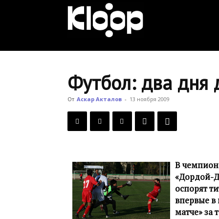
KLOOP.KG
—
Футбол: два дня
Новости
От
Аскар Акталов
-
13 ноября 2009
Кыргызстана
В чемпиона
«Дордой-Д
оспорят т
впервые в
матче» за 