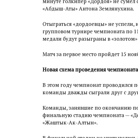
минуте голкипер «Дордоя» не сумел 
«Абдыш-Аты» Антона Землянухина.
Отыграться «дордоевцы» не успели,
групповом турнире чемпионата по 1
медали будут разыграны в «золотом»
Матч за первое место пройдет 15 нояб
Новая схема проведения чемпионата
В этом году чемпионат проводился по
команды дважды сыграли друг с друг
Команды, занявшие по окончанию пер
финальную стадию чемпионата — «До
«Жаштык-Ак-Алтын».
В финальной стадии не учитывались