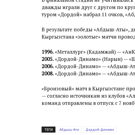
дважды играли друг с другом по кр
туром «Дордой» набрал 11 очков, «Аб
В результате победы «Абдыш-Аты», д
Кыргызстана «золотые» матчи прово
1996.
«Металлург» (Кадамжай) — «АиК»
2005.
«Дордой-Динамо» (Нарын) — «Шо
2006.
«Дордой-Динамо» — «Абдыш-Ата
2008.
«Дордой-Динамо» — «Абдыш-Ата
«Бронзовый» матч в Кыргызстане про
— согласно источникам из клубов «А
команд отправлены в отпуск с 7 нояб
ТЕГИ
Абдыш-Ата
Дордой-Динамо