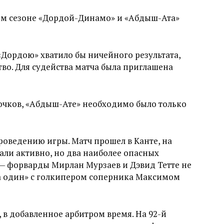
том сезоне «Дордой-Динамо» и «Абдыш-Ата»
«Дордою» хватило бы ничейного результата,
о. Для судейства матча была приглашена
о очков, «Абдыш-Ате» необходимо было только
роведению игры. Матч прошел в Канте, на
ли активно, но два наиболее опасных
 — форварды Мирлан Мурзаев и Дэвид Тетте не
а один» с голкипером соперника Максимом
 в добавленное арбитром время. На 92-й