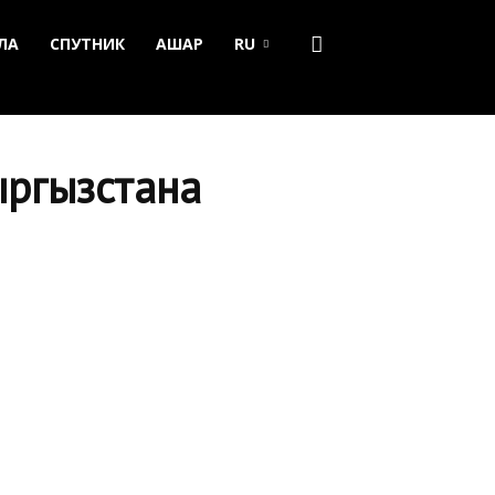
ЛА
СПУТНИК
АШАР
RU
ыргызстана