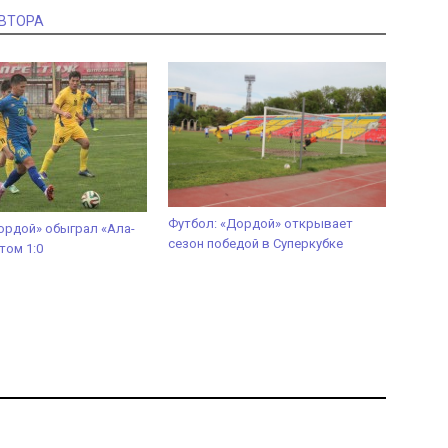
АВТОРА
Футбол: «Дордой» открывает
ордой» обыграл «Ала-
сезон победой в Суперкубке
том 1:0