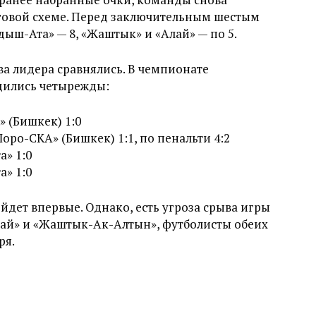
уговой схеме. Перед заключительным шестым
дыш-Ата» — 8, «Жаштык» и «Алай» — по 5.
ва лидера сравнялись. В чемпионате
дились четырежды:
 (Бишкек) 1:0
ро-СКА» (Бишкек) 1:1, по пенальти 4:2
» 1:0
» 1:0
йдет впервые. Однако, есть угроза срыва игры
лай» и «Жаштык-Ак-Алтын», футболисты обеих
ря.