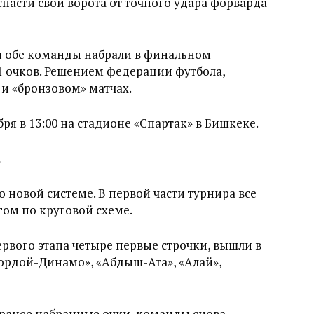
спасти свои ворота от точного удара форварда
 и обе команды набрали в финальном
1 очков. Решением федерации футбола,
 и «бронзовом» матчах.
ря в 13:00 на стадионе «Спартак» в Бишкеке.
 новой системе. В первой части турнира все
ом по круговой схеме.
вого этапа четыре первые строчки, вышли в
рдой-Динамо», «Абдыш-Ата», «Алай»,
 ранее набранные очки, команды снова