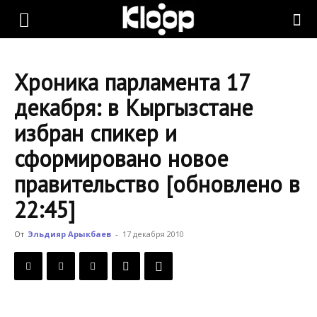
KLOOP.KG
Хроника парламента 17
—
декабря: в Кыргызстане
избран спикер и
Новости
сформировано новое
правительство [обновлено в
Кыргызстана
22:45]
От
Эльдияр Арыкбаев
-
17 декабря 2010