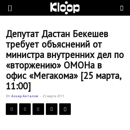
KLOOP.KG
Депутат Дастан Бекешев
—
требует объяснений от
министра внутренних дел по
Новости
«вторжению» ОМОНа в
офис «Мегакома» [25 марта,
Кыргызстана
11:00]
От
Аскар Акталов
-
25 марта 2011