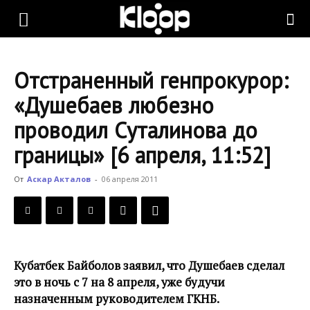
KLOOP.KG
Отстраненный генпрокурор:
—
«Душебаев любезно
проводил Суталинова до
Новости
границы» [6 апреля, 11:52]
От
Аскар Акталов
-
06 апреля 2011
Кыргызстана
Кубатбек Байболов заявил, что Душебаев сделал
это в ночь с 7 на 8 апреля, уже будучи
назначенным руководителем ГКНБ.