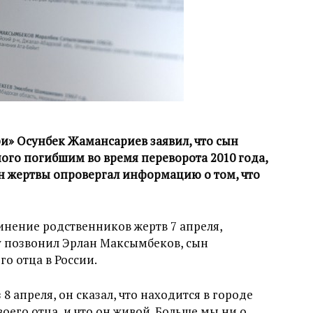
и» Осунбек Жамансариев заявил, что сын
ого погибшим во время переворота 2010 года,
ын жертвы опровергал информацию о том, что
нение родственников жертв 7 апреля,
му позвонил Эрлан Максымбеков, сын
го отца в России.
8 апреля, он сказал, что находится в городе
воего отца, и что он живой. Больше мы ни о