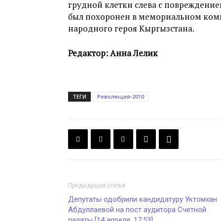
грудной клетки слева с повреждением
был похоронен в мемориальном комп
народного героя Кыргызстана.
Редактор: Анна Лелик
ТЕГИ
Революция-2010
Предыдущая статья
Депутаты одобрили кандидатуру Уктомхан
Абдуллаевой на пост аудитора Счетной
палаты [14 апреля, 17:53]