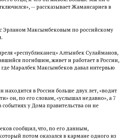
отключился», — рассказывает Жамансариев в
 с Эрланом Максымбековым по российскому
.
преля «республиканец» Алтынбек Сулайманов,
авшийся погибшим, живет и работает в России,
, где Маралбек Максымбеков давал интервью
н находится в России больше двух лет, «водит
ти» он, по его словам, «услышал недавно», а 7
в событиях у Дома правительства он не
ков сообщил, что, по его данным,
который потом оказался в кармане одного из