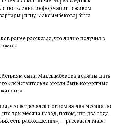
инения «Мекен Шейиттери» Осунбек
сле появления информации о живом
вартиры [сыну Максымбекова] была
ов ранее рассказал, что лично получил в
сомов.
ействиям сына Максымбекова должны дать
него «действительно могли быть корыстные
ождения».
ил, что встречался с отцом за два месяца до
 что три месяца назад, потом, что два года
ниях есть расхождения», — рассказал глава