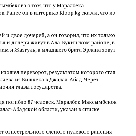
сымбекова о том, что у Маралбека
 Ранее он в интервью Kloop.kg сказал, что из
й и двое дочерей, а он говорил, что их только
ья и дочери живут в Ала-Букинском районе, в
аим и Жазгуль, а младшего брата Эрлана зовут
оизошел переворот, результатом которого стал
киева из Бишкека в Джалал-Абад. Через
мочия главы государства.
ода погибло 87 человек. Маралбек Максымбеков
лал-Абадской области, указан в списке
т огнестрельного слепого пулевого ранения