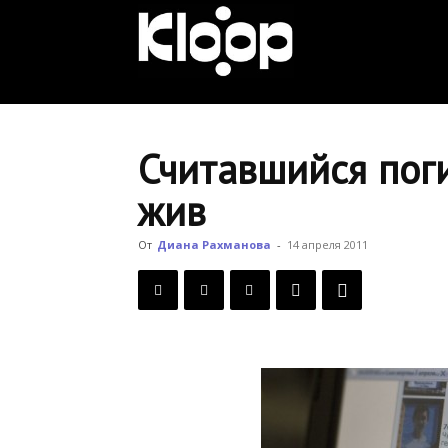
KLOOP.KG
—
Считавшийся пог
жив
Новости
От
Диана Рахманова
-
14 апреля 2011
Кыргызстана