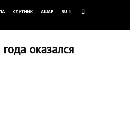
ЛА
СПУТНИК
АШАР
RU
 года оказался