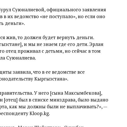
Бурул Суюналиевой, официального заявления
 в их ведомство «не поступало», но если оно
ь деньги».
я жив, то должен будет вернуть деньги.
гызстане], и мы не знаем где его дети. Эрлан
го отец проживал с детьми, но сейчас в том
ла Суюналиева.
ты заявила, что в ее ведомстве все
онодательству Кыргызстана».
равительства. У него [сына Максымбекова],
 [отец] был в списке минздрава, было выдано
рта, как мы должны были не выплачивать?», —
еспонденту Kloop.kg.