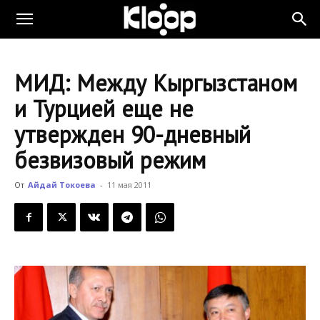
KLOOP.KG
МИД: Между Кыргызстаном
—
и Турцией еще не
утвержден 90-дневный
Новости
безвизовый режим
От
Айдай Токоева
-
11 мая 2011
Кыргызстана