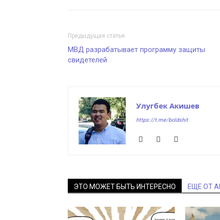
Предыдущая статья
МВД разрабатывает программу защиты
свидетелей
Улугбек Акишев
https://t.me/boldshit
ЭТО МОЖЕТ БЫТЬ ИНТЕРЕСНО
ЕЩЕ ОТ 