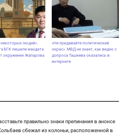
 некоторых людей».
«Не придавайте политический
та БГК лишили мандата
окрас». МВД не знает, как видео с
ут окружение Жапарова
допроса Ташиева оказались в
интернете
сставьте правильно знаки препинания в анонсе
о Кольбаев сбежал из колоньи, расположенной в