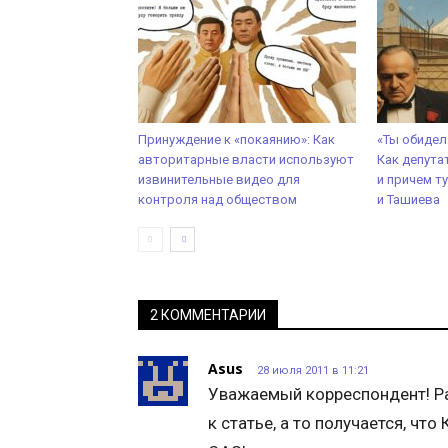
Принуждение к «покаянию»: Как
«Ты обидел
авторитарные власти используют
Как депута
извинительные видео для
и причем т
контроля над обществом
и Ташиева
2 КОММЕНТАРИИ
Asus
28 июля 2011 в 11:21
Уважаемый корреспондент! Ра
к статье, а то получается, чт