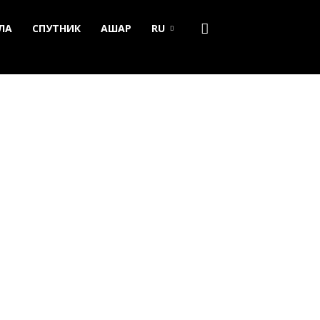
ЛА
СПУТНИК
АШАР
RU