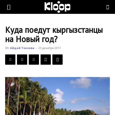
KLOOP.KG
Куда поедут кыргызстанцы
—
на Новый год?
От
Айдай Токоева
-
23 декабря 2011
Новости
Кыргызстана