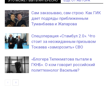
ЭТО МОЖЕТ БЫТЬ ИНТЕРЕСНО
ЕЩЕ ОТ АВТОРА
Сам заказываю, сам строю. Как ГИК
дает подряды приближенным
Туманбаева и Жапарова
Спецоперация «Стамбул 2.0». Что
стоит за неожиданным призывом
Токаева «заморозить» СВО
«Блогера Тилекматова пытали в
ГКНБ». О ком говорит российский
политтехнолог Васильев?