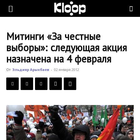
KLOOP.KG
Митинги «За честные
—
выборы»: следующая акция
назначена на 4 февраля
Новости
От
Эльдияр Арыкбаев
-
02 января 2012
Кыргызстана