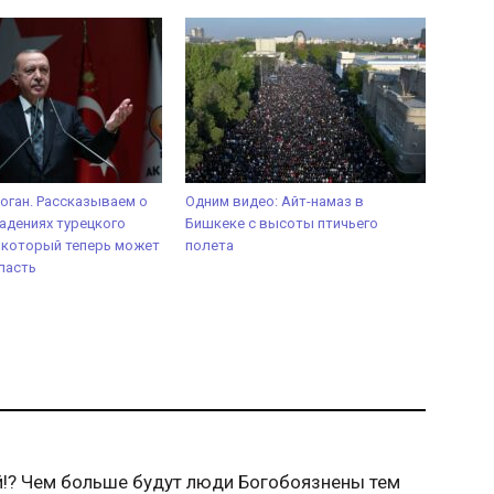
оган. Рассказываем о
Одним видео: Айт-намаз в
падениях турецкого
Бишкеке с высоты птичьего
 который теперь может
полета
ласть
й!? Чем больше будут люди Богобоязнены тем