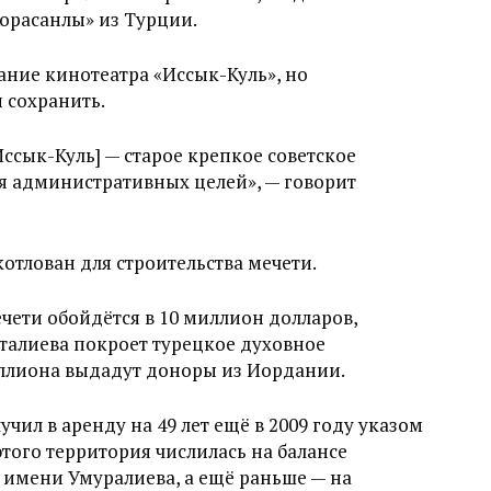
орасанлы» из Турции.
ание кинотеатра «Иссык-Куль», но
и сохранить.
ссык-Куль] — старое крепкое советское
ля административных целей», — говорит
котлован для строительства мечети.
чети обойдётся в 10 миллион долларов,
еталиева покроет турецкое духовное
иллиона выдадут доноры из Иордании.
ил в аренду на 49 лет ещё в 2009 году указом
того территория числилась на балансе
 имени Умуралиева, а ещё раньше — на