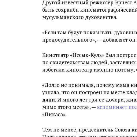
Другой известный режиссёр Эрнест А
быть сохранён кинематографически
мусульманского духовенства.
«Если там будут показывать духовные
предосудительного», — добавляет он.
Кинотеатр «Иссык-Куль» был построе
по свидетельствам людей, заставши
избегали кинотеатр именно потому, ч
«Долго не понимала, почему мама ни
узнала, что он построен на месте кл
дяди. И много лет три ее дочери, ж
мимо этого места», —
вспоминает пол
«Пикаса».
Тем не менее, председатель Союза 
Нияз говорит, что ему «тяжело осозна