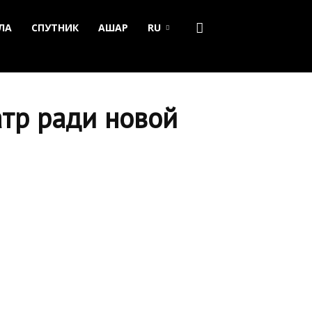
ЛА
СПУТНИК
АШАР
RU
атр ради новой