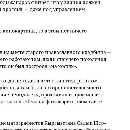
бдыжапаров считает, что у здания должен
й профиль — даже под управлением
 кинокартины, то в этом нет ничего
н на месте старого православного кладбища —
х его работающим, люди старшего поколения
то он был построен «на костях».
когда не ходила в этот кинотеатр. Потом
адбища, и там была похоронена теща моего
ившие неподалеку, проходили и проезжали
ьзователь Elena
на фотошэринговом сайте
кинематографистов Кыргызстана Садык Шер-
вать», что кинотеатра, скорее всего, больше не