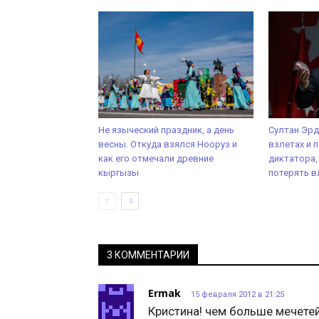
Не языческий праздник, а день
Султан Эрд
весны. Откуда взялся Нооруз и
взлетах и 
как его отмечали древние
диктатора,
кыргызы
потерять в
3 КОММЕНТАРИИ
Ermak
15 февраля 2012 в 21:25
Кристина! чем больше мечете