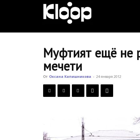
KLOOP.KG
—
Муфтият ещё не 
мечети
Новости
От
Оксана Капишникова
-
24 января 2012
Кыргызстана