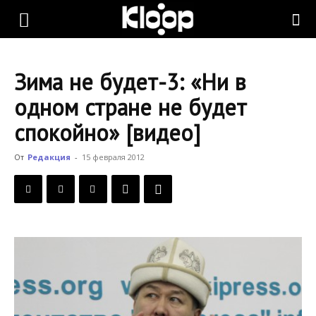
KLOOP.KG
Зима не будет-3: «Ни в
—
одном стране не будет
спокойно» [видео]
Новости
От
Редакция
-
15 февраля 2012
Кыргызстана