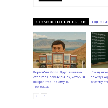
ЭТО МОЖЕТ БЫТЬ ИНТЕРЕСНО
ЕЩЕ ОТ 
Коргонбай Молл. Друг Ташиевых
Конец эпох
строит в Ноокате рынок, который
почему Са
не нравится ни акиму, ни
систему от
торговцам