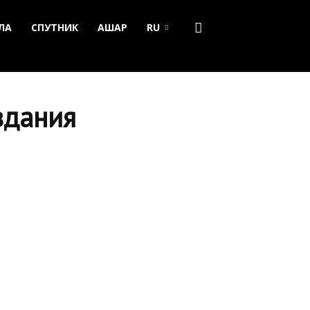
ЛА
СПУТНИК
АШАР
RU
здания