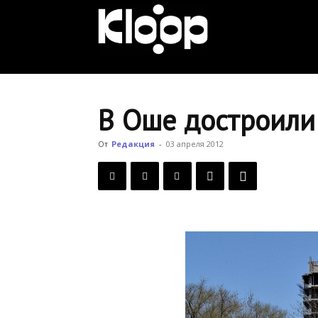
KLOOP.KG
—
В Оше достроили 
Новости
От
Редакция
-
03 апреля 2012
Кыргызстана