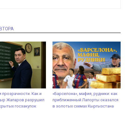
АВТОРА
и прозрачности. Как и
«Барселона», мафия, рудники: как
дыр Жапаров разрушил
приближенный Лапорты оказался
крытых госзакупок
в золотых схемах Кыргызстана