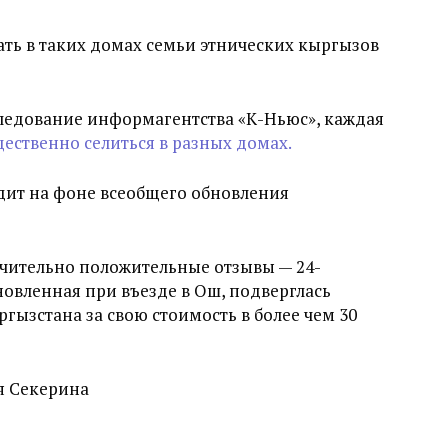
ть в таких домах семьи этнических кыргызов
следование информагентства «К-Ньюс», каждая
ственно селиться в разных домах.
дит на фоне всеобщего обновления
ючительно положительные отзывы — 24-
новленная при въезде в Ош, подверглась
гызстана за свою стоимость в более чем 30
я Секерина